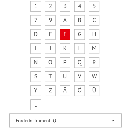
1
2
3
4
5
7
9
A
B
C
D
E
F
G
H
I
J
K
L
M
N
O
P
Q
R
S
T
U
V
W
Y
Z
Ä
Ö
Ü
„