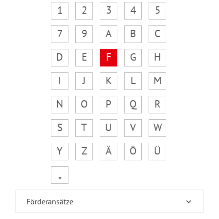
1
2
3
4
5
7
9
A
B
C
D
E
F
G
H
I
J
K
L
M
N
O
P
Q
R
S
T
U
V
W
Y
Z
Ä
Ö
Ü
„