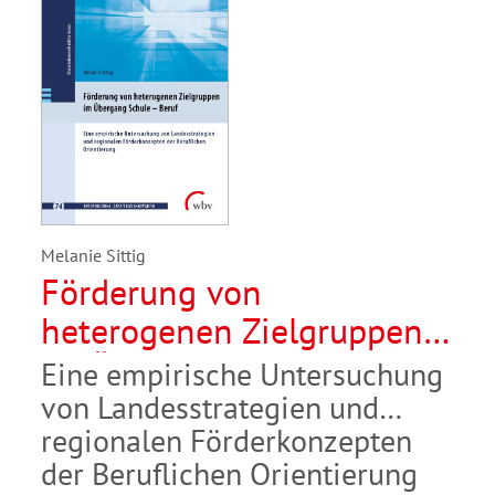
Melanie Sittig
Förderung von
heterogenen Zielgruppen
im Übergang Schule –
Eine empirische Untersuchung
Beruf
von Landesstrategien und
regionalen Förderkonzepten
der Beruflichen Orientierung