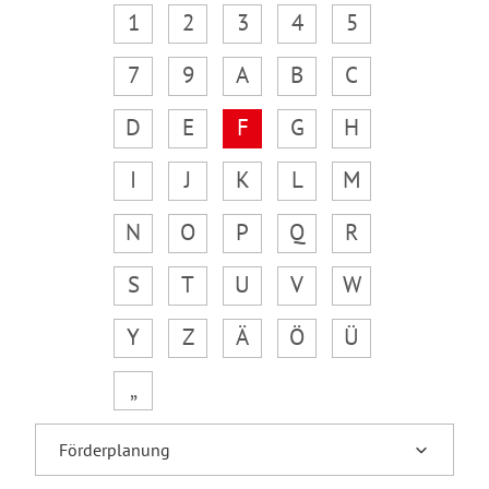
1
2
3
4
5
7
9
A
B
C
D
E
F
G
H
I
J
K
L
M
N
O
P
Q
R
S
T
U
V
W
Y
Z
Ä
Ö
Ü
„