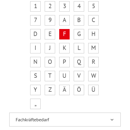
1
2
3
4
5
7
9
A
B
C
D
E
F
G
H
I
J
K
L
M
N
O
P
Q
R
S
T
U
V
W
Y
Z
Ä
Ö
Ü
„