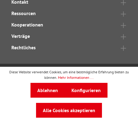
Kontakt
Ressourcen
Kooperationen
Verträge
Rechtliches
Diese Website verwendet Cookies, um eine bestmögliche Erfahrung bieten zu
können.
Mehr Informationen ...
wbv Publikation
ist ein Geschäftsbereich von
wbv
Media
Ablehnen
Konfigurieren
Auf dem Esch 4 · 33619 Bielefeld · Telefon
0521
91101-0
·
service@wbv.de
Alle Cookies akzeptieren
Folgen Sie uns auf: