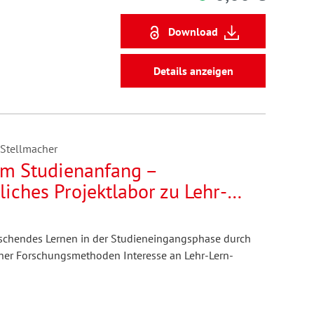
Download
Details anzeigen
 Stellmacher
am Studienanfang –
iches Projektlabor zu Lehr-
senentwicklung durch
ng
orschendes Lernen in der Studieneingangsphase durch
her Forschungsmethoden Interesse an Lehr-Lern-