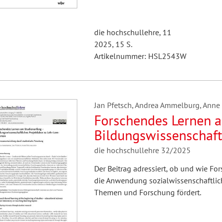
die hochschullehre, 11
2025, 15 S.
Artikelnummer: HSL2543W
Jan Pfetsch, Andrea Ammelburg, Anne
Forschendes Lernen 
Bildungswissenschaftl
Lern-Themen. Interes
die hochschullehre 32/2025
studentische Forschu
Der Beitrag adressiert, ob und wie F
die Anwendung sozialwissenschaftlic
Themen und Forschung fördert.