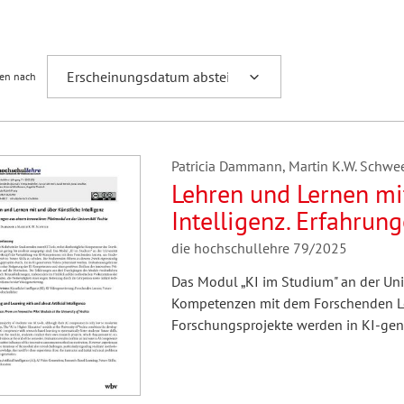
Fremdsprachenforschung
ren nach
Patricia Dammann, Martin K.W. Schwe
Lehren und Lernen mi
Intelligenz. Erfahrun
Pilotmodul an der Uni
die hochschullehre 79/2025
Das Modul „KI im Studium" an der Univ
Kompetenzen mit dem Forschenden Ler
Forschungsprojekte werden in KI-gene