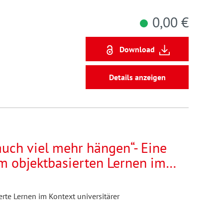
0,00 €
Download
Details anzeigen
 auch viel mehr hängen“- Eine
um objektbasierten Lernen im
 Lehre
erte Lernen im Kontext universitärer