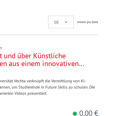
Artikel pro Seite
er
t und über Künstliche
gen aus einem innovativen
versität Vechta
ersität Vechta verknüpft die Vermittlung von KI-
nen, um Studierende in Future Skills zu schulen. Die
rierten Videos präsentiert.
0,00 €