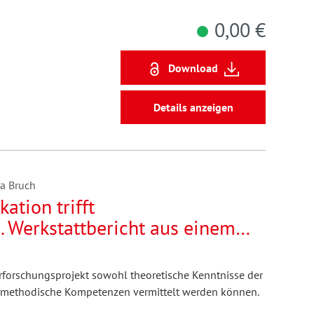
0,00 €
Download
Details anzeigen
sa Bruch
tion trifft
 Werkstattbericht aus einem
t
ehrforschungsprojekt sowohl theoretische Kenntnisse der
methodische Kompetenzen vermittelt werden können.