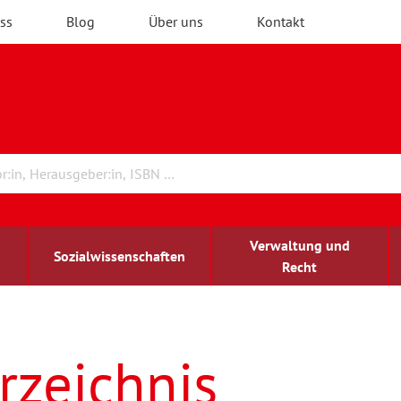
ss
Blog
Über uns
Kontakt
Verwaltung und
Sozialwissenschaften
Recht
rchitektur
ildungsforschung
irchenrecht
Erwachsenenbildung
blind-sehbehindert
rzeichnis