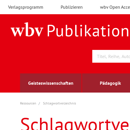
Verlagsprogramm
Publizieren
wbv Open Acce
Geisteswissenschaften
Pädagogik
Ressourcen
Schlagwortverzeichnis
Archäologie
Arbeitsmarktforschung
Berufs- und Wirtschaftspädagogik
Außenwirtschaft
berufsbildung
A
B
K
Schlagwortve