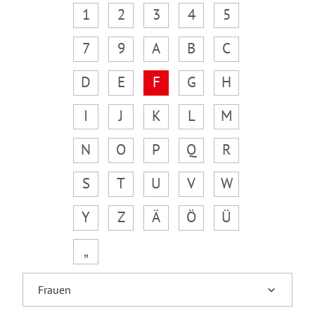
1
2
3
4
5
7
9
A
B
C
D
E
F
G
H
I
J
K
L
M
N
O
P
Q
R
S
T
U
V
W
Y
Z
Ä
Ö
Ü
„