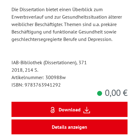
weiblicher Beschäftigter
Die Dissertation bietet einen Überblick zum
Erwerbsverlauf und zur Gesundheitssituation älterer
weiblicher Beschäftigter. Themen sind u.a. prekäre
Beschäftigung und funktionale Gesundheit sowie
geschlechtersegregierte Berufe und Depression.
IAB-Bibliothek (Dissertationen), 371
2018, 214 S.
Artikelnummer: 300988w
ISBN: 9783763941292
0,00 €
Download
Details anzeigen