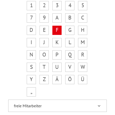
1
2
3
4
5
7
9
A
B
C
D
E
F
G
H
I
J
K
L
M
N
O
P
Q
R
S
T
U
V
W
Y
Z
Ä
Ö
Ü
„