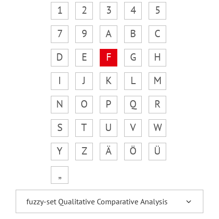
1
2
3
4
5
7
9
A
B
C
D
E
F
G
H
I
J
K
L
M
N
O
P
Q
R
S
T
U
V
W
Y
Z
Ä
Ö
Ü
„