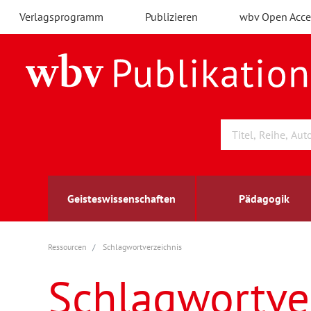
Verlagsprogramm
Publizieren
wbv Open Acce
Geisteswissenschaften
Pädagogik
Ressourcen
Schlagwortverzeichnis
Archäologie
Arbeitsmarktforschung
Berufs- und Wirtschaftspädagogik
Außenwirtschaft
berufsbildung
A
B
K
Schlagwortve