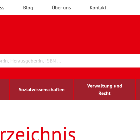
ss
Blog
Über uns
Kontakt
Verwaltung und
Sozialwissenschaften
Recht
rchitektur
ildungsforschung
irchenrecht
Erwachsenenbildung
blind-sehbehindert
rzeichnis