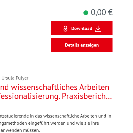
0,00 €
Download
Details anzeigen
 Ursula Pulyer
nd wissenschaftliches Arbeiten
fessionalisierung. Praxisbericht
ren Lehrsetting im Rahmen der
amtsstudierende in das wissenschaftliche Arbeiten und in
ngsmethoden eingeführt werden und wie sie ihre
d anwenden müssen.