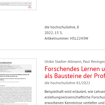
die hochschullehre, 8
2022, 15 S.
Artikelnummer: HSL2243W
Ulrike Stadler-Altmann, Paul Resinger,
Forschendes Lernen u
als Bausteine der Pro
aus einem universitä
die hochschullehre 41/2022
Lehrerbildung
Beispielhaft wird erläutert, wie Lehr
erziehungswissenschaftliche Forschu
erworbenen Kenntnisse vertiefen un