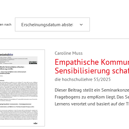
Fremdsprachenforschung
ren nach
Caroline Muss
Empathische Kommuni
Sensibilisierung sch
Reflexion eines Lehrk
die hochschullehre 55/2025
Nachwuchsführungskr
Dieser Beitrag stellt ein Seminarkonz
Fragebogens zu empKom liegt. Das Se
Lernens verortet und basiert auf der 