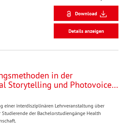
Download
Details anzeigen
ungsmethoden in der
al Storytelling und Photovoice
nikatives Lernfeld zur
ng lebenslagen-sensibler
ng einer interdisziplinären Lehrveranstaltung über
dium
r Studierende der Bachelorstudiengänge Health
schaft.