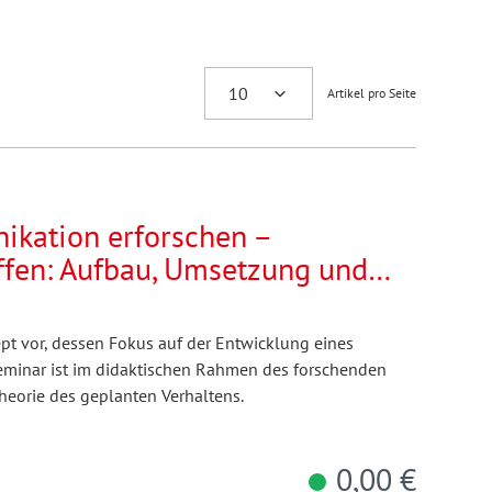
Artikel pro Seite
kation erforschen –
affen: Aufbau, Umsetzung und
onzepts für
äfte
ept vor, dessen Fokus auf der Entwicklung eines
minar ist im didaktischen Rahmen des forschenden
Theorie des geplanten Verhaltens.
0,00 €