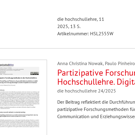
die hochschullehre, 11
2025, 13 S.
Artikelnummer: HSL2555W
Anna Christina Nowak, Paulo Pinheiro
Partizipative Forsch
Hochschullehre. Digit
als gesundheitskommu
die hochschullehre 24/2025
Erfassung und Stärku
Der Beitrag reflektiert die Durchführu
Perspektiven im Stu
partizipative Forschungsmethoden fü
Communication und Erziehungswissen