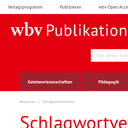
Verlagsprogramm
Publizieren
wbv Open Acce
Geisteswissenschaften
Pädagogik
Ressourcen
Schlagwortverzeichnis
Archäologie
Arbeitsmarktforschung
Berufs- und Wirtschaftspädagogik
Außenwirtschaft
berufsbildung
A
B
K
Schlagwortve