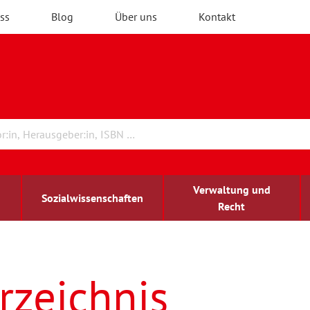
ss
Blog
Über uns
Kontakt
Verwaltung und
Sozialwissenschaften
Recht
rchitektur
ildungsforschung
irchenrecht
Erwachsenenbildung
blind-sehbehindert
rzeichnis