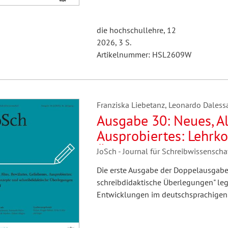
die hochschullehre, 12
2026, 3 S.
Artikelnummer: HSL2609W
Franziska Liebetanz, Leonardo Daless
Ausgabe 30: Neues, Al
Ausprobiertes: Lehrk
Überlegungen - Teil I
JoSch - Journal für Schreibwissensch
Die erste Ausgabe der Doppelausgabe
schreibdidaktische Überlegungen" leg
Entwicklungen im deutschsprachige