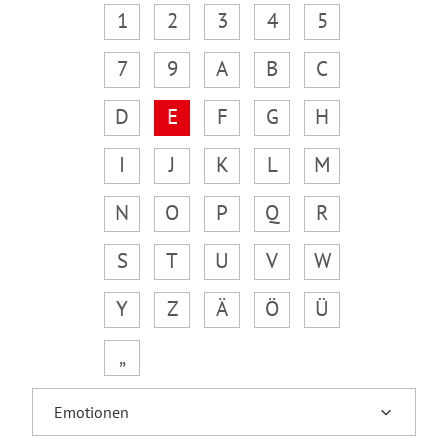
1
2
3
4
5
7
9
A
B
C
D
E
F
G
H
I
J
K
L
M
N
O
P
Q
R
S
T
U
V
W
Y
Z
Ä
Ö
Ü
„