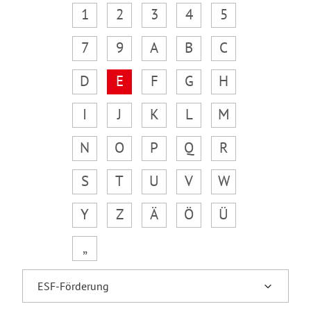
1
2
3
4
5
7
9
A
B
C
D
E
F
G
H
I
J
K
L
M
N
O
P
Q
R
S
T
U
V
W
Y
Z
Ä
Ö
Ü
„