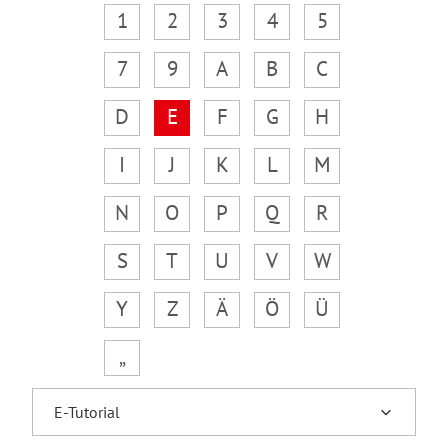
1
2
3
4
5
7
9
A
B
C
D
E
F
G
H
I
J
K
L
M
N
O
P
Q
R
S
T
U
V
W
Y
Z
Ä
Ö
Ü
„