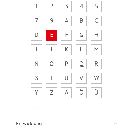
1
2
3
4
5
7
9
A
B
C
D
E
F
G
H
I
J
K
L
M
N
O
P
Q
R
S
T
U
V
W
Y
Z
Ä
Ö
Ü
„