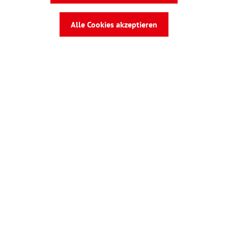
Rechtliches
Alle Cookies akzeptieren
wbv Publikation
ist ein Geschäftsbereich von
wbv
Media
Auf dem Esch 4 · 33619 Bielefeld · Telefon
0521
91101-0
·
service@wbv.de
Folgen Sie uns auf: