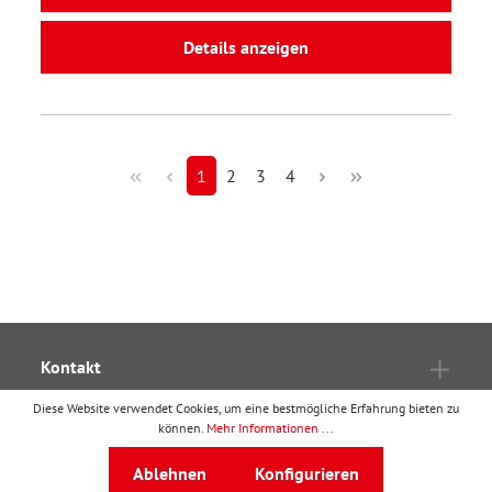
Details anzeigen
1
2
3
4
Kontakt
Ressourcen
Diese Website verwendet Cookies, um eine bestmögliche Erfahrung bieten zu
können.
Mehr Informationen ...
Kooperationen
Ablehnen
Konfigurieren
Verträge