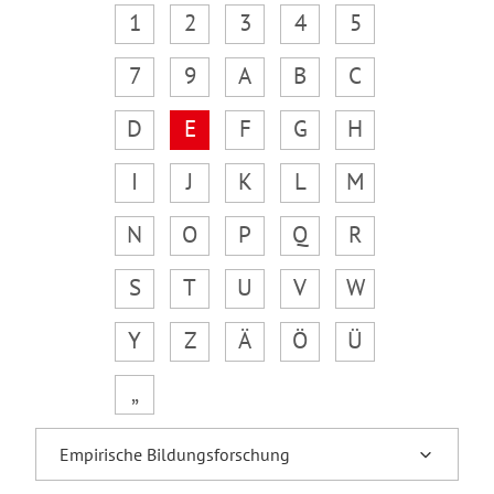
1
2
3
4
5
7
9
A
B
C
D
E
F
G
H
I
J
K
L
M
N
O
P
Q
R
S
T
U
V
W
Y
Z
Ä
Ö
Ü
„