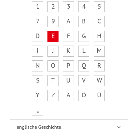
1
2
3
4
5
7
9
A
B
C
D
E
F
G
H
I
J
K
L
M
N
O
P
Q
R
S
T
U
V
W
Y
Z
Ä
Ö
Ü
„