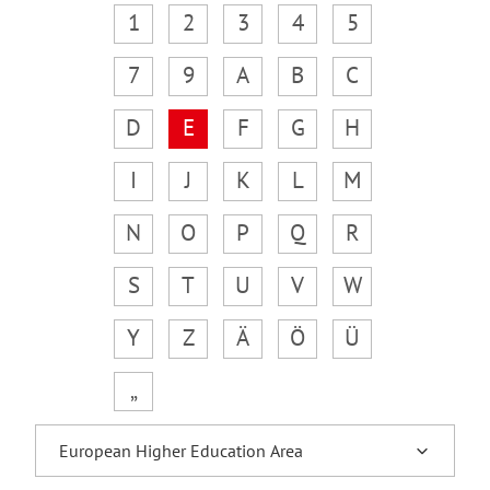
1
2
3
4
5
7
9
A
B
C
D
E
F
G
H
I
J
K
L
M
N
O
P
Q
R
S
T
U
V
W
Y
Z
Ä
Ö
Ü
„