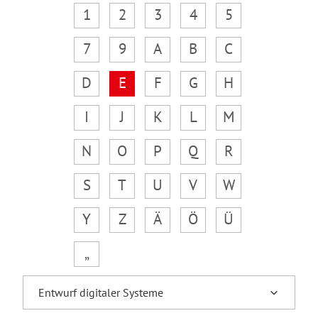
1
2
3
4
5
7
9
A
B
C
D
E
F
G
H
I
J
K
L
M
N
O
P
Q
R
S
T
U
V
W
Y
Z
Ä
Ö
Ü
„