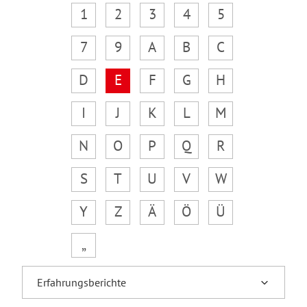
1
2
3
4
5
7
9
A
B
C
D
E
F
G
H
I
J
K
L
M
N
O
P
Q
R
S
T
U
V
W
Y
Z
Ä
Ö
Ü
„