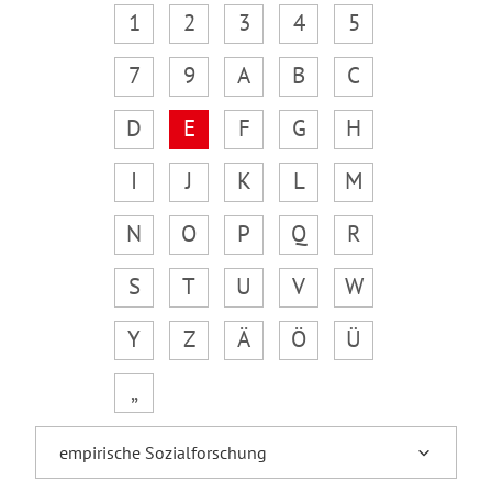
1
2
3
4
5
7
9
A
B
C
D
E
F
G
H
I
J
K
L
M
N
O
P
Q
R
S
T
U
V
W
Y
Z
Ä
Ö
Ü
„