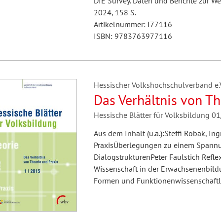
DIE Survey. Daten und Berichte zur We
2024, 158 S.
Artikelnummer: I77116
ISBN: 9783763977116
Hessischer Volkshochschulverband e.V.
Das Verhältnis von Th
Hessische Blätter für Volksbildung 0
Aus dem Inhalt (u.a.):Steffi Robak, In
PraxisÜberlegungen zu einem Spannun
DialogstrukturenPeter Faulstich Refle
Wissenschaft in der Erwachsenenbildu
Formen und Funktionenwissenschaftl