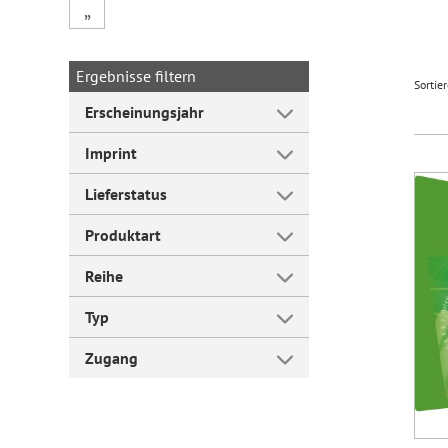
„
Forum Arbeitslehre
Ergebnisse filtern
Sortie
Erscheinungsjahr
Imprint
Lieferstatus
Produktart
Reihe
Typ
Zugang