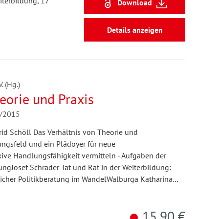
iterbildung, 17
Download
Details anzeigen
 (Hg.)
eorie und Praxis
1/2015
grid Schöll Das Verhältnis von Theorie und
gsfeld und ein Plädoyer für neue
xive Handlungsfähigkeit vermitteln - Aufgaben der
ngJosef Schrader Tat und Rat in der Weiterbildung:
icher Politikberatung im WandelWalburga Katharina…
15,90 €