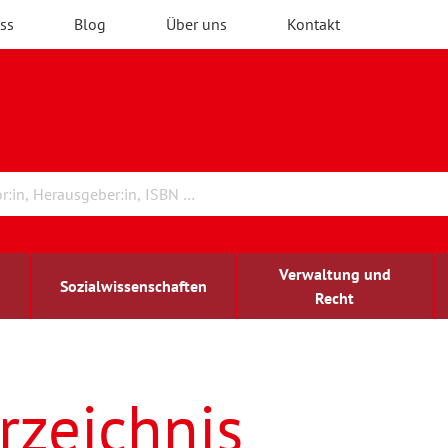
ss
Blog
Über uns
Kontakt
Verwaltung und
Sozialwissenschaften
Recht
rchitektur
ildungsforschung
irchenrecht
Erwachsenenbildung
blind-sehbehindert
rzeichnis