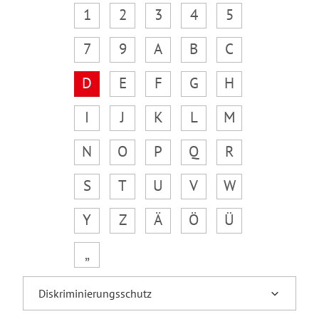
1
2
3
4
5
7
9
A
B
C
D
E
F
G
H
I
J
K
L
M
N
O
P
Q
R
S
T
U
V
W
Y
Z
Ä
Ö
Ü
„