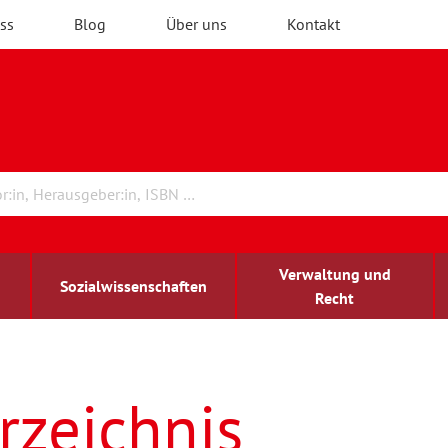
ss
Blog
Über uns
Kontakt
Verwaltung und
Sozialwissenschaften
Recht
rchitektur
ildungsforschung
irchenrecht
Erwachsenenbildung
blind-sehbehindert
rzeichnis