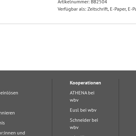
Artikelnummer: BB2504
Verfügbar als: Zeitschrift, E-Paper, E-P
Kooperationen
einlösen
ATHENA bei
wbv
Eusl bei wbv
nnieren
Schneider bei
nis
wbv
or:innen und