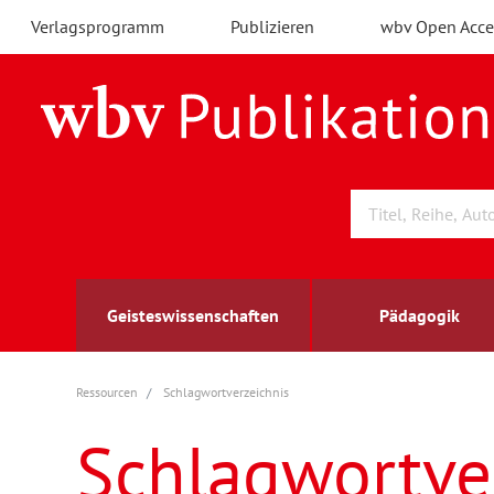
Verlagsprogramm
Publizieren
wbv Open Acce
Geisteswissenschaften
Pädagogik
Ressourcen
Schlagwortverzeichnis
Archäologie
Arbeitsmarktforschung
Berufs- und Wirtschaftspädagogik
Außenwirtschaft
berufsbildung
A
B
K
Schlagwortve