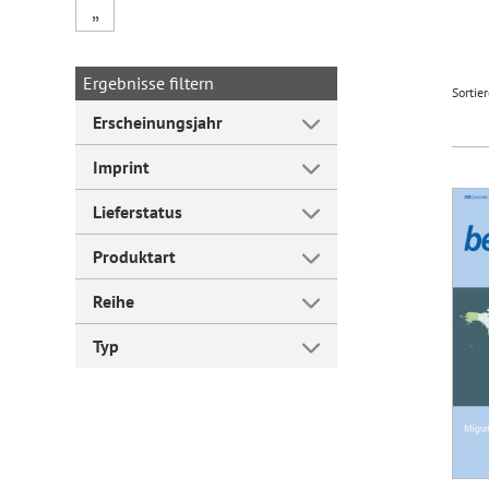
„
Forum Arbeitslehre
Ergebnisse filtern
Sortie
Erscheinungsjahr
Imprint
Lieferstatus
Produktart
Reihe
Typ