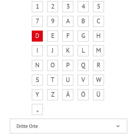
1
2
3
4
5
7
9
A
B
C
D
E
F
G
H
I
J
K
L
M
N
O
P
Q
R
S
T
U
V
W
Y
Z
Ä
Ö
Ü
„