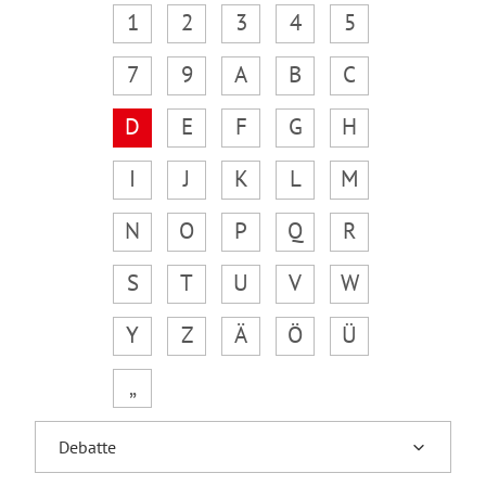
1
2
3
4
5
7
9
A
B
C
D
E
F
G
H
I
J
K
L
M
N
O
P
Q
R
S
T
U
V
W
Y
Z
Ä
Ö
Ü
„