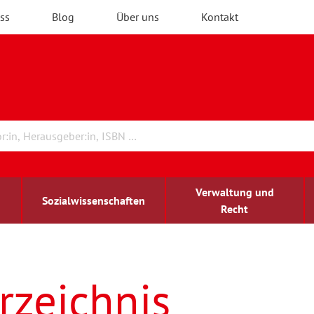
ss
Blog
Über uns
Kontakt
Verwaltung und
Sozialwissenschaften
Recht
rchitektur
ildungsforschung
irchenrecht
Erwachsenenbildung
blind-sehbehindert
rzeichnis