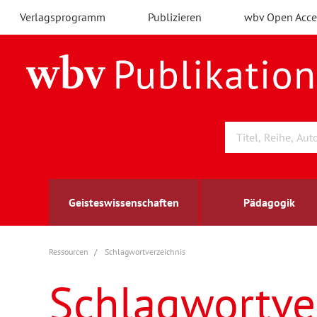
Verlagsprogramm
Publizieren
wbv Open Acce
Geisteswissenschaften
Pädagogik
Ressourcen
Schlagwortverzeichnis
Archäologie
Arbeitsmarktforschung
Berufs- und Wirtschaftspädagogik
Außenwirtschaft
berufsbildung
A
B
K
Schlagwortve