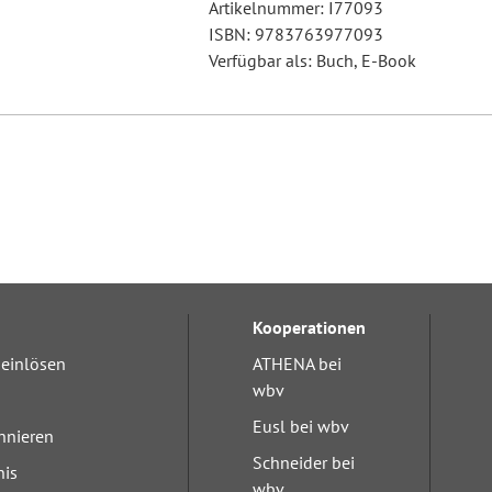
Artikelnummer: I77093
ISBN: 9783763977093
Verfügbar als: Buch, E-Book
Kooperationen
einlösen
ATHENA bei
wbv
Eusl bei wbv
nnieren
Schneider bei
nis
wbv