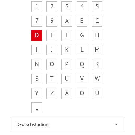
1
2
3
4
5
7
9
A
B
C
D
E
F
G
H
I
J
K
L
M
N
O
P
Q
R
S
T
U
V
W
Y
Z
Ä
Ö
Ü
„