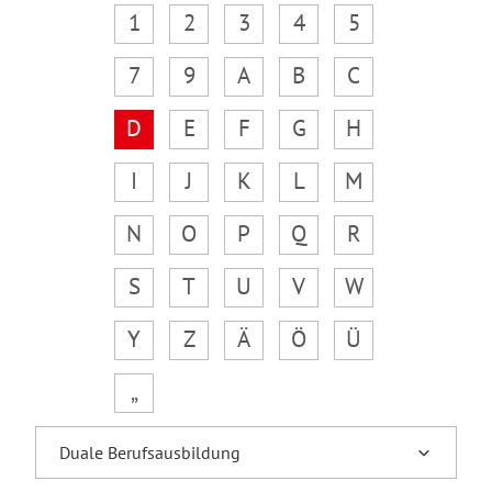
1
2
3
4
5
7
9
A
B
C
D
E
F
G
H
I
J
K
L
M
N
O
P
Q
R
S
T
U
V
W
Y
Z
Ä
Ö
Ü
„