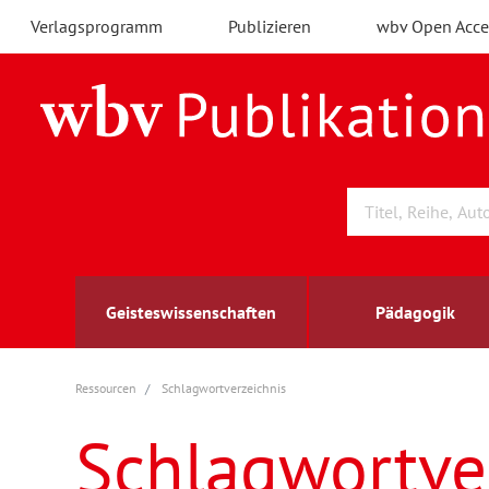
Verlagsprogramm
Publizieren
wbv Open Acce
Geisteswissenschaften
Pädagogik
Ressourcen
Schlagwortverzeichnis
Archäologie
Arbeitsmarktforschung
Berufs- und Wirtschaftspädagogik
Außenwirtschaft
berufsbildung
A
B
K
Schlagwortve