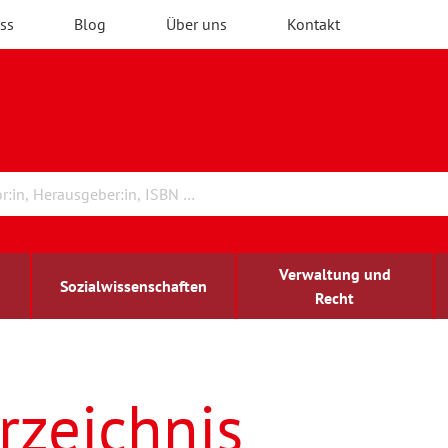
ss
Blog
Über uns
Kontakt
Verwaltung und
Sozialwissenschaften
Recht
rchitektur
ildungsforschung
irchenrecht
Erwachsenenbildung
blind-sehbehindert
rzeichnis