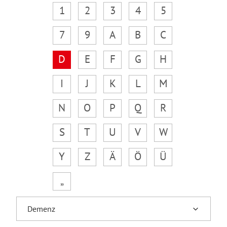
1
2
3
4
5
7
9
A
B
C
D
E
F
G
H
I
J
K
L
M
N
O
P
Q
R
S
T
U
V
W
Y
Z
Ä
Ö
Ü
„