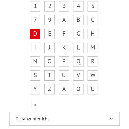
1
2
3
4
5
7
9
A
B
C
D
E
F
G
H
I
J
K
L
M
N
O
P
Q
R
S
T
U
V
W
Y
Z
Ä
Ö
Ü
„