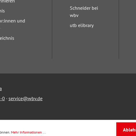
nnieren
Schneider bei
nis
wbv
or:innen und
utb elibrary
e
eichnis
a
-0
·
service@wbv.de
Ableh
können.
Mehr Informationen ...