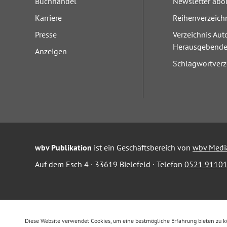
Buchhandel
Newsletter abo
Karriere
Reihenverzeich
Presse
Verzeichnis Aut
Herausgebend
Anzeigen
Schlagwortverz
wbv Publikation
ist ein Geschäftsbereich von
wbv Medi
Auf dem Esch 4 · 33619 Bielefeld · Telefon
0521 91101
Diese Website verwendet Cookies, um eine bestmögliche Erfahrung bieten zu 