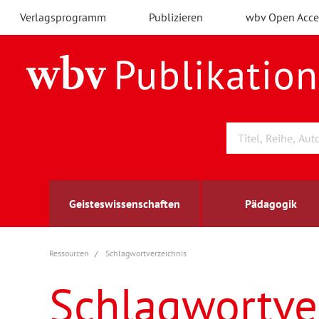
Verlagsprogramm
Publizieren
wbv Open Acce
Geisteswissenschaften
Pädagogik
Ressourcen
Schlagwortverzeichnis
Archäologie
Arbeitsmarktforschung
Berufs- und Wirtschaftspädagogik
Außenwirtschaft
berufsbildung
A
B
K
Schlagwortve