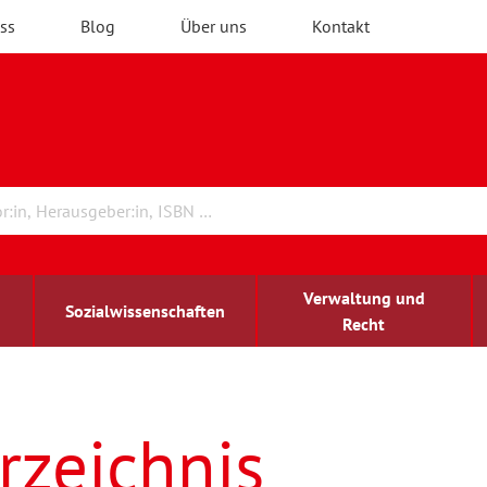
ss
Blog
Über uns
Kontakt
Verwaltung und
Sozialwissenschaften
Recht
rchitektur
ildungsforschung
irchenrecht
Erwachsenenbildung
blind-sehbehindert
rzeichnis