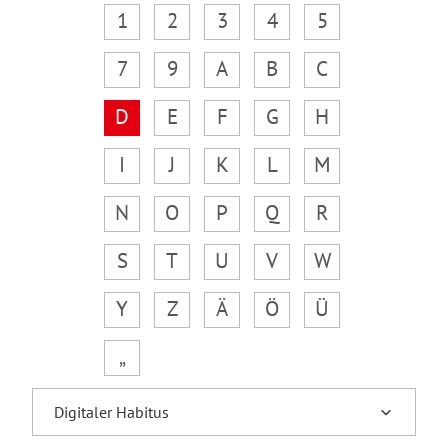
1
2
3
4
5
7
9
A
B
C
D
E
F
G
H
I
J
K
L
M
N
O
P
Q
R
S
T
U
V
W
Y
Z
Ä
Ö
Ü
„