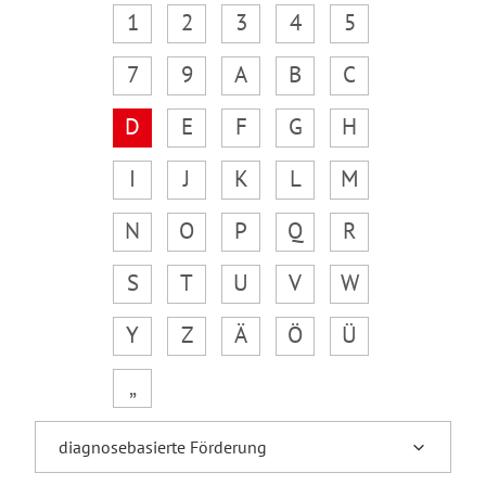
1
2
3
4
5
7
9
A
B
C
D
E
F
G
H
I
J
K
L
M
N
O
P
Q
R
S
T
U
V
W
Y
Z
Ä
Ö
Ü
„