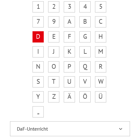
1
2
3
4
5
7
9
A
B
C
D
E
F
G
H
I
J
K
L
M
N
O
P
Q
R
S
T
U
V
W
Y
Z
Ä
Ö
Ü
„