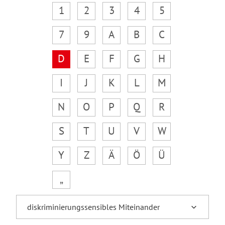
1
2
3
4
5
7
9
A
B
C
D
E
F
G
H
I
J
K
L
M
N
O
P
Q
R
S
T
U
V
W
Y
Z
Ä
Ö
Ü
„