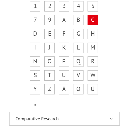
1
2
3
4
5
7
9
A
B
C
D
E
F
G
H
I
J
K
L
M
N
O
P
Q
R
S
T
U
V
W
Y
Z
Ä
Ö
Ü
„