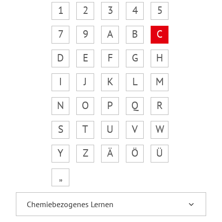
1
2
3
4
5
7
9
A
B
C
D
E
F
G
H
I
J
K
L
M
N
O
P
Q
R
S
T
U
V
W
Y
Z
Ä
Ö
Ü
„