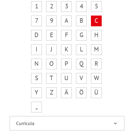
1
2
3
4
5
7
9
A
B
C
D
E
F
G
H
I
J
K
L
M
N
O
P
Q
R
S
T
U
V
W
Y
Z
Ä
Ö
Ü
„