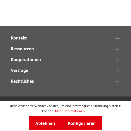
Kontakt
Ressourcen
Kooperationen
Verträge
Rechtliches
Diese Website verwendet Cookies, um eine bestmögliche Erfahrung bieten zu
wbv Publikation
ist ein Geschäftsbereich von
wbv
können.
Mehr Informationen ...
Media
Ablehnen
Konfigurieren
Auf dem Esch 4 · 33619 Bielefeld · Telefon
0521