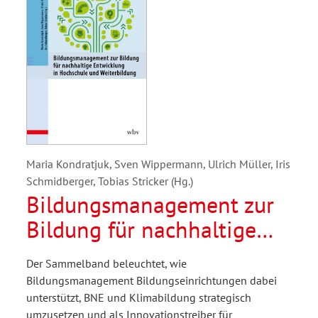
Maria Kondratjuk, Sven Wippermann, Ulrich Müller, Iris
Schmidberger, Tobias Stricker (Hg.)
Bildungsmanagement zur
Bildung für nachhaltige
Entwicklung in Hochschule
Der Sammelband beleuchtet, wie
und Weiterbildung
Bildungsmanagement Bildungseinrichtungen dabei
unterstützt, BNE und Klimabildung strategisch
umzusetzen und als Innovationstreiber für