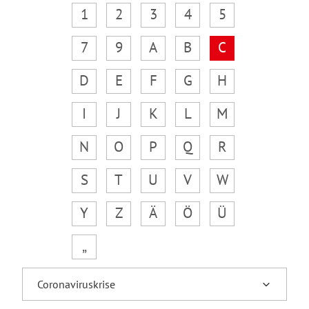
1
2
3
4
5
7
9
A
B
C
D
E
F
G
H
I
J
K
L
M
N
O
P
Q
R
S
T
U
V
W
Y
Z
Ä
Ö
Ü
„