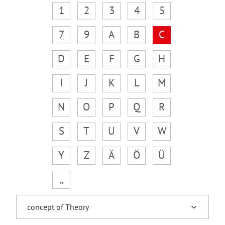
1
2
3
4
5
7
9
A
B
C
D
E
F
G
H
I
J
K
L
M
N
O
P
Q
R
S
T
U
V
W
Y
Z
Ä
Ö
Ü
„