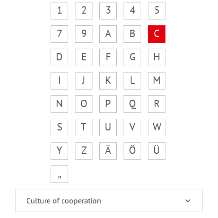
1
2
3
4
5
7
9
A
B
C
D
E
F
G
H
I
J
K
L
M
N
O
P
Q
R
S
T
U
V
W
Y
Z
Ä
Ö
Ü
„