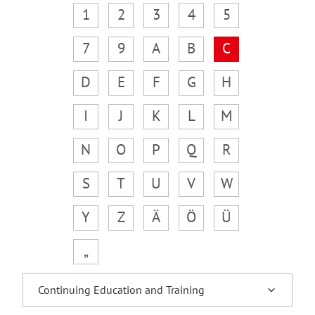
1
2
3
4
5
7
9
A
B
C
D
E
F
G
H
I
J
K
L
M
N
O
P
Q
R
S
T
U
V
W
Y
Z
Ä
Ö
Ü
„