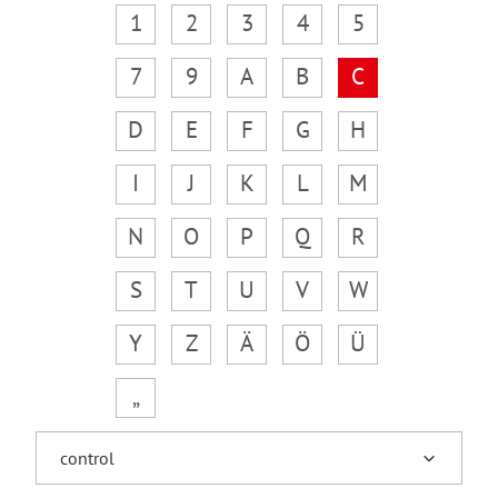
1
2
3
4
5
7
9
A
B
C
D
E
F
G
H
I
J
K
L
M
N
O
P
Q
R
S
T
U
V
W
Y
Z
Ä
Ö
Ü
„