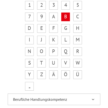
1
2
3
4
5
7
9
A
B
C
D
E
F
G
H
I
J
K
L
M
N
O
P
Q
R
S
T
U
V
W
Y
Z
Ä
Ö
Ü
„