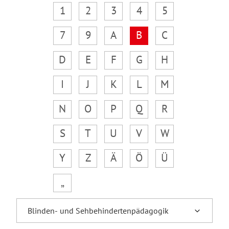
1
2
3
4
5
7
9
A
B
C
D
E
F
G
H
I
J
K
L
M
N
O
P
Q
R
S
T
U
V
W
Y
Z
Ä
Ö
Ü
„