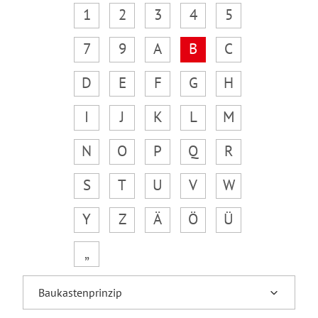
1
2
3
4
5
7
9
A
B
C
D
E
F
G
H
I
J
K
L
M
N
O
P
Q
R
S
T
U
V
W
Y
Z
Ä
Ö
Ü
„