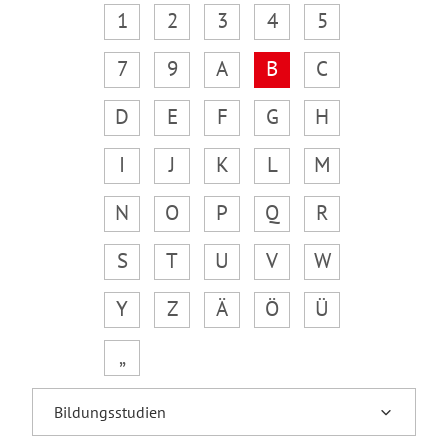
1
2
3
4
5
7
9
A
B
C
D
E
F
G
H
I
J
K
L
M
N
O
P
Q
R
S
T
U
V
W
Y
Z
Ä
Ö
Ü
„