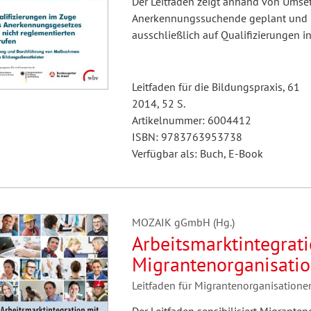
Der Leitfaden zeigt anhand von Umset
Anerkennungssuchende geplant und u
ausschließlich auf Qualifizierungen i
Leitfaden für die Bildungspraxis, 61
2014, 52 S.
Artikelnummer: 6004412
ISBN: 9783763953738
Verfügbar als: Buch, E-Book
MOZAIK gGmbH (Hg.)
Arbeitsmarktintegrati
Migrantenorganisati
Leitfaden für Migrantenorganisatione