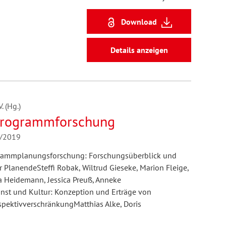
Download
Details anzeigen
 (Hg.)
Programmforschung
2/2019
grammplanungsforschung: Forschungsüberblick und
PlanendeSteffi Robak, Wiltrud Gieseke, Marion Fleige,
na Heidemann, Jessica Preuß, Anneke
unst und Kultur: Konzeption und Erträge von
pektivverschränkungMatthias Alke, Doris