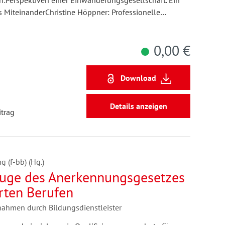
:Perspektiven einer Einwanderungsgesellschaft. Ein
es MiteinanderChristine Höppner: Professionelle…
0,00 €
Download
Details anzeigen
itrag
g (f-bb) (Hg.)
Zuge des Anerkennungsgesetzes
rten Berufen
hmen durch Bildungsdienstleister