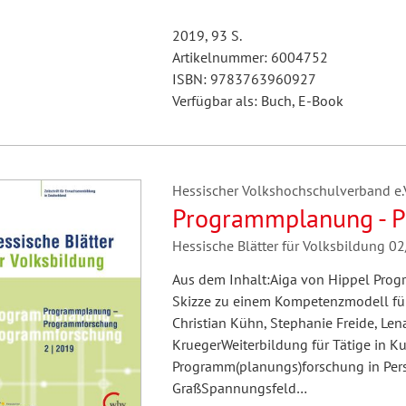
2019, 93 S.
Artikelnummer: 6004752
ISBN: 9783763960927
Verfügbar als: Buch, E-Book
Hessischer Volkshochschulverband e.V.
Programmplanung - 
Hessische Blätter für Volksbildung 0
Aus dem Inhalt:Aiga von Hippel Pro
Skizze zu einem Kompetenzmodell für 
Christian Kühn, Stephanie Freide, Le
KruegerWeiterbildung für Tätige in K
Programm(planungs)forschung in Pers
GraßSpannungsfeld…