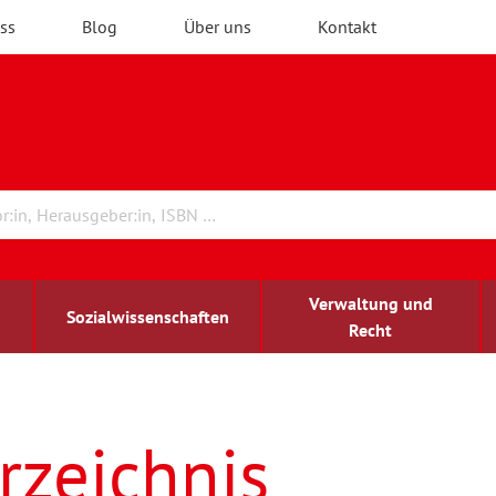
ss
Blog
Über uns
Kontakt
Verwaltung und
Sozialwissenschaften
Recht
rchitektur
ildungsforschung
irchenrecht
Erwachsenenbildung
blind-sehbehindert
rzeichnis