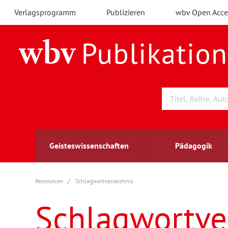
Verlagsprogramm
Publizieren
wbv Open Acce
Geisteswissenschaften
Pädagogik
Ressourcen
Schlagwortverzeichnis
Archäologie
Arbeitsmarktforschung
Berufs- und Wirtschaftspädagogik
Außenwirtschaft
berufsbildung
A
B
K
Schlagwortve