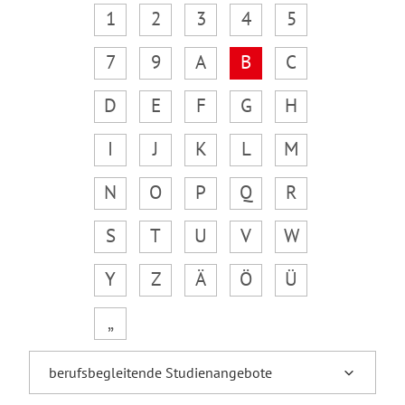
1
2
3
4
5
7
9
A
B
C
D
E
F
G
H
I
J
K
L
M
N
O
P
Q
R
S
T
U
V
W
Y
Z
Ä
Ö
Ü
„