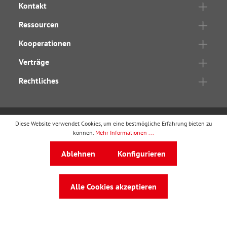
Kontakt
Ressourcen
Kooperationen
Verträge
Rechtliches
Diese Website verwendet Cookies, um eine bestmögliche Erfahrung bieten zu
wbv Publikation
ist ein Geschäftsbereich von
wbv
können.
Mehr Informationen ...
Media
Ablehnen
Konfigurieren
Auf dem Esch 4 · 33619 Bielefeld · Telefon
0521
91101-0
·
service@wbv.de
Alle Cookies akzeptieren
Folgen Sie uns auf: