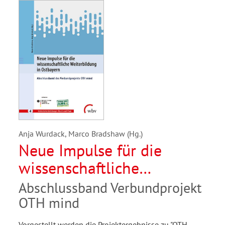
Anja Wurdack, Marco Bradshaw (Hg.)
Neue Impulse für die
wissenschaftliche
Weiterbildung in
Abschlussband Verbundprojekt
Ostbayern
OTH mind
Vorgestellt werden die Projektergebnisse zu "OTH